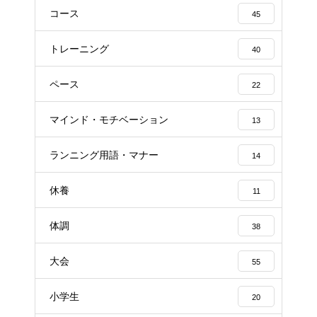
コース
45
トレーニング
40
ペース
22
マインド・モチベーション
13
ランニング用語・マナー
14
休養
11
体調
38
大会
55
小学生
20