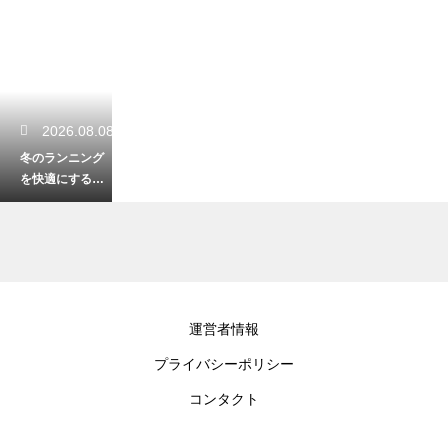
2026.08.08
冬のランニング
を快適にするウ
ェアのレイヤリ
ング！重ね着で
体温を調整
2026.08.08
運営者情報
マラソン大会の
プライバシーポリシー
前日の理想的な
過ごし方！本番
コンタクト
で実力を最大限
に発揮する