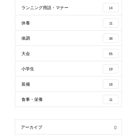
ランニング用語・マナー
14
休養
11
体調
38
大会
55
小学生
19
装備
18
食事・栄養
11
アーカイブ