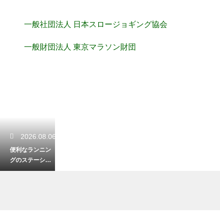
一般社団法人 日本スロージョギング協会
一般財団法人 東京マラソン財団
2026.08.06
便利なランニン
グのステーショ
ンの賢い使い
方！仕事帰りで
も身軽に走れる