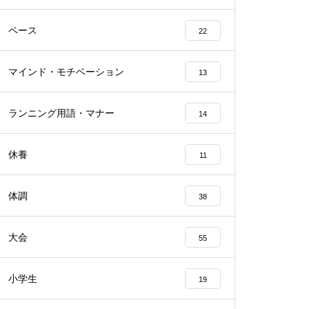
ペース
22
マインド・モチベーション
13
ランニング用語・マナー
14
休養
11
体調
38
大会
55
小学生
19